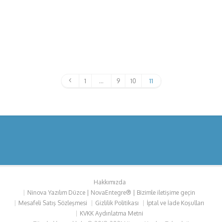
450,00
₺
Sepete Ekle
1
…
9
10
11
Hakkımızda
Ninova Yazılım Düzce | NovaEntegre® | Bizimle iletişime geçin
Mesafeli Satış Sözleşmesi
Gizlilik Politikası
İptal ve İade Koşulları
KVKK Aydınlatma Metni